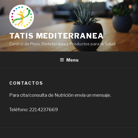
Skip
to
content
TATIS MEDITERRANEA
Control de Peso, Dietoterapia y Productos para la Salud
Menu
CONTACTOS
Para cita/consulta de Nutrición envía un mensaje.
Teléfono: 2214237669